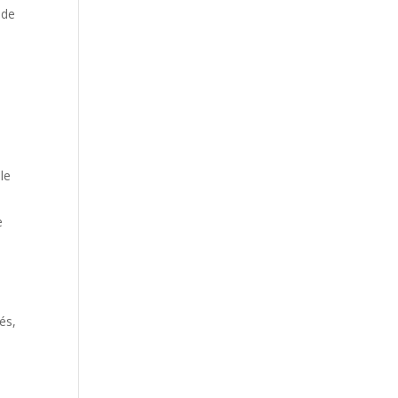
 de
le
e
és,