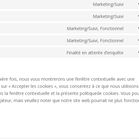
to
Marketing/Suivi
word
Cons
servi
to
Marketing/Suivi
googl
Cons
servi
fonts
to
Marketing/Suivi, Fonctionnel
googl
Cons
servi
recap
to
Marketing/Suivi, Fonctionnel
googl
Cons
servi
map
to
Finalité en attente d’enquête
face
Cons
servi
to
linke
servi
diver
mière fois, nous vous montrerons une fenêtre contextuelle avec une
 sur « Accepter les cookies », vous consentez à ce que nous utilisions
s la fenêtre contextuelle et la présente politiquede cookies. Vous po
igateur, mais veuillez noter que notre site web pourrait ne plus foncti