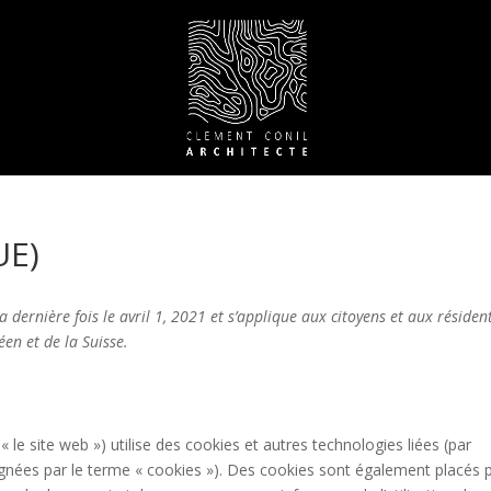
UE)
a dernière fois le avril 1, 2021 et s’applique aux citoyens et aux résiden
n et de la Suisse.
 « le site web ») utilise des cookies et autres technologies liées (par
ignées par le terme « cookies »). Des cookies sont également placés 