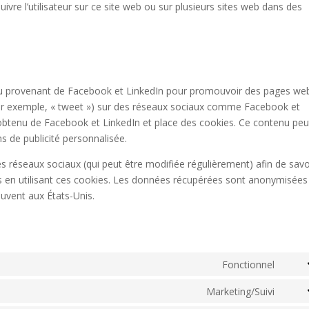
 suivre l’utilisateur sur ce site web ou sur plusieurs sites web dans des
enu provenant de Facebook et LinkedIn pour promouvoir des pages we
 (par exemple, « tweet ») sur des réseaux sociaux comme Facebook et
obtenu de Facebook et LinkedIn et place des cookies. Ce contenu peu
ns de publicité personnalisée.
 ces réseaux sociaux (qui peut être modifiée régulièrement) afin de savo
ées en utilisant ces cookies. Les données récupérées sont anonymisées
ouvent aux États-Unis.
Fonctionnel
Cons
to
Marketing/Suivi
Cons
servi