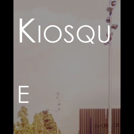
Kiosqu
e