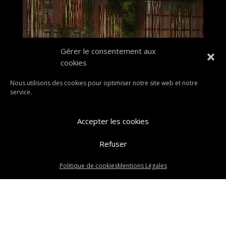
anne
Gérer le consentement aux
cookies
VOIR LE PROJET
Nous utilisons des cookies pour optimiser notre site web et notre
service.
Accepter les cookies
Refuser
Politique de cookies
Mentions Légales