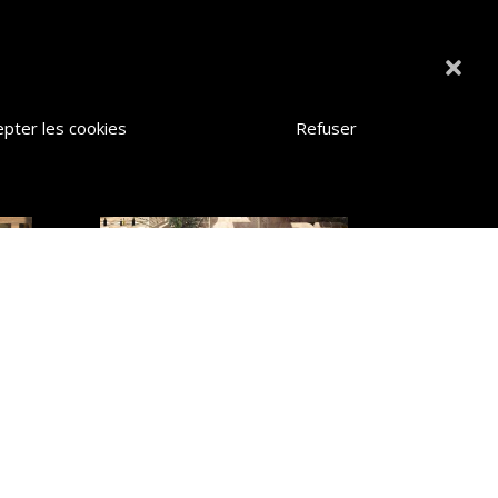
epter les cookies
Refuser
Pampelone