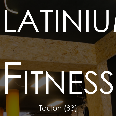
latini
Fitness
Toulon (83)