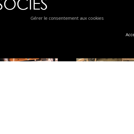
sociés
Gérer le consentement aux cookies
Acc
Piazza
Easy Sushi