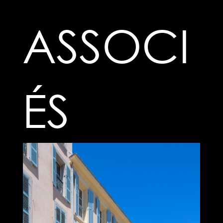
associ
és