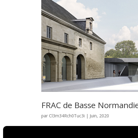
FRAC de Basse Normandi
par
Cl3m34Rch0Tuc3i
|
Juin, 2020
Fond Régional d’Art Contemporain de Basse Norm
visitation en FRAC de Normandie-Caen. Maîtres d