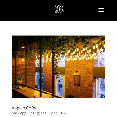
Vape’n Cofee
par
Gtpp58dz5gj879
|
Mar, 2020