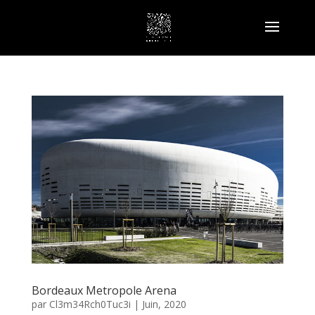
Bordeaux Metropole Arena
par
Cl3m34Rch0Tuc3i
|
Juin, 2020