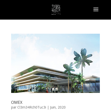
OMEX
par
Cl3m34Rch0Tuc3i
|
Juin, 2020